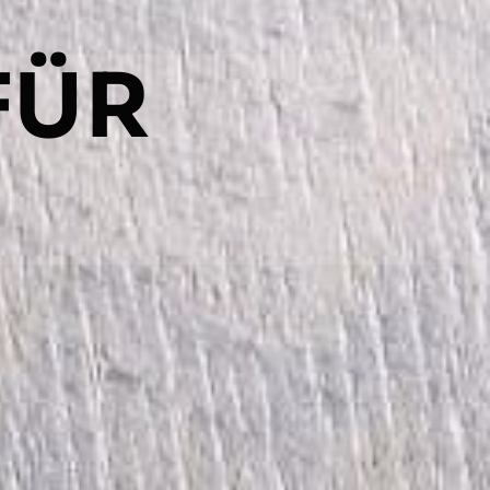
FÜR
K
E
I
T
ERUNGEN